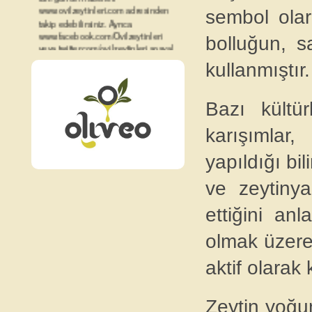
takip edebilirsiniz. Ayrıca
sembol olar
www.facebook.com/Ovilzeytinleri
veya twitter.com/ovilzeytinleri sosyal
bolluğun, s
ağlarından da bizi takip
edebilirsiniz...
kullanmıştır.
Bazı kültür
karışımlar,
yapıldığı bil
ve zeytinya
ettiğini a
olmak üzere 
aktif olarak 
Zeytin yoğu