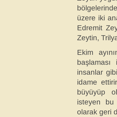
bölgelerinde
üzere iki an
Edremit Zey
Zeytin, Trilya
Ekim ayının
başlaması i
insanlar gi
idame ettiri
büyüyüp ol
isteyen bu
olarak geri 