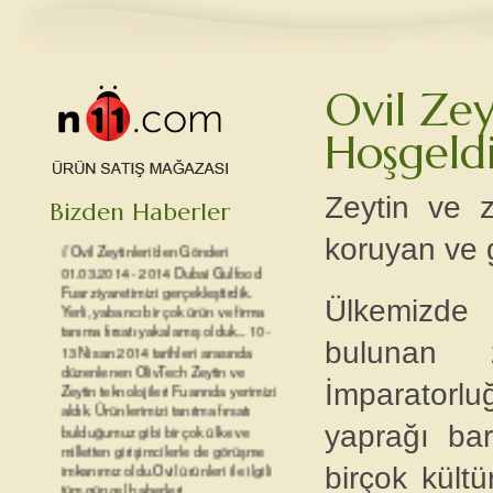
Yeni Efsane Markalı Ürünler
Ovil Zey
Yeni Efsane markalı ambalajlı zeytin,
Hoşgeldi
domates kurutması ve yağ ürünleri
çok yakında reyonlarda olacak...
Ovilden Haberler
Zeytin ve z
Bizden Haberler
// Ovil Zeytinleri'den Gönderi
koruyan ve 
01.03.2014 - 2014 Dubai Gulfood
Fuar ziyaretimizi gerçekleştirdik.
Yerli, yabancı bir çok ürün ve firma
Ülkemizde ö
tanıma fırsatı yakalamış olduk... 10-
13 Nisan 2014 tarihleri arasında
bulunan 
düzenlenen OlivTech Zeytin ve
Zeytin teknolojileri Fuarında yerimizi
İmparatorl
aldık. Ürünlerimizi tanıtma fırsatı
bulduğumuz gibi bir çok ülke ve
yaprağı bar
milletten girişimcilerle de görüşme
imkanımız oldu.Ovil ürünleri ile ilgili
birçok kültü
tüm güncel haberleri
www.ovilzeytinleri.com adresinden